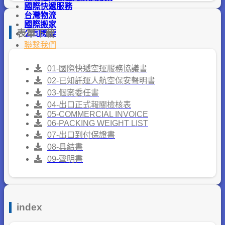
國際快遞服務
台灣物流
國際搬家
表單下載
公司概要
聯繫我們
01-國際快遞空運服務協議書
02-已知託運人航空保安聲明書
03-個案委任書
04-出口正式報關檢核表
05-COMMERCIAL INVOICE
06-PACKING WEIGHT LIST
07-出口到付保證書
08-具結書
09-聲明書
index